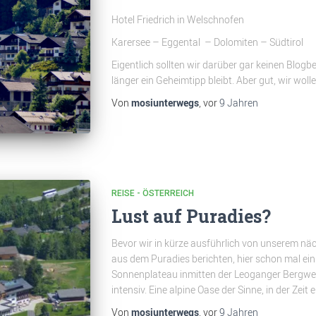
Hotel Friedrich in Welschnofen
Karersee – Eggental – Dolomiten – Südtirol
Eigentlich sollten wir darüber gar keinen Blogb
länger ein Geheimtipp bleibt. Aber gut, wir wolle
Von
mosiunterwegs
, vor
9 Jahren
REISE - ÖSTERREICH
Lust auf Puradies?
Bevor wir in kürze ausführlich von unserem nä
aus dem Puradies berichten, hier schon mal ein
Sonnenplateau inmitten der Leoganger Bergwelt
intensiv. Eine alpine Oase der Sinne, in der Zeit 
Von
mosiunterwegs
, vor
9 Jahren