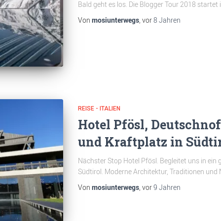
Bald geht es los. Die Blogger Tour 2018 startet 
Von
mosiunterwegs
, vor
8 Jahren
REISE - ITALIEN
Hotel Pfösl, Deutschno
und Kraftplatz in Südti
Nächster Stop Hotel Pfösl. Begleitet uns in ei
Südtirol. Moderne Architektur, Traditionen und
Von
mosiunterwegs
, vor
9 Jahren