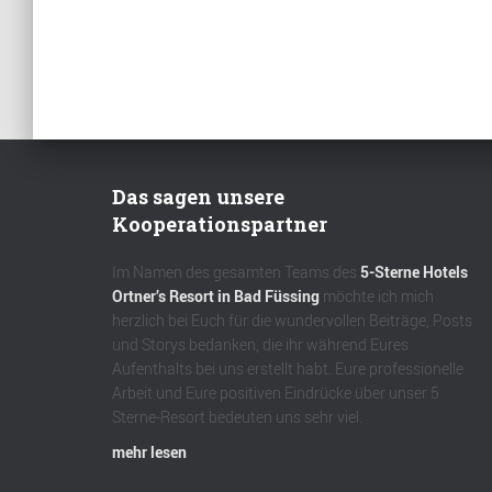
Das sagen unsere
Kooperationspartner
Im Namen des gesamten Teams des
5-Sterne Hotels
Ortner’s Resort in Bad Füssing
möchte ich mich
herzlich bei Euch für die wundervollen Beiträge, Posts
und Storys bedanken, die ihr während Eures
Aufenthalts bei uns erstellt habt. Eure professionelle
Arbeit und Eure positiven Eindrücke über unser 5
Sterne-Resort bedeuten uns sehr viel.
mehr lesen