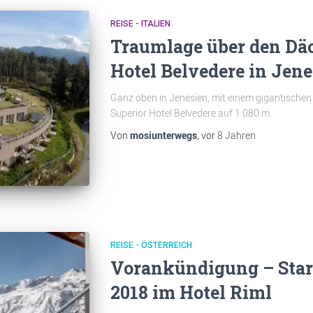
REISE - ITALIEN
Traumlage über den Dä
Hotel Belvedere in Jene
Ganz oben in Jenesien, mit einem gigantischen 
Superior Hotel Belvedere auf 1.080 m.
Von
mosiunterwegs
, vor
8 Jahren
REISE - ÖSTERREICH
Vorankündigung – Start
2018 im Hotel Riml