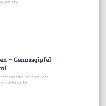
im Hotel Riml
fen – Genussgipfel
rol
n ganz besonderes Naturhotel nach
 Naturverbundenheit.