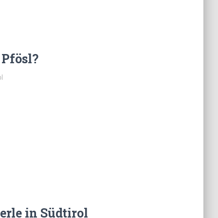
 Pfösl?
l
erle in Südtirol