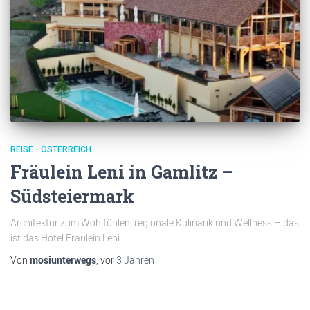
REISE - ÖSTERREICH
Fräulein Leni in Gamlitz –
Südsteiermark
Architektur zum Wohlfühlen, regionale Kulinarik und Wellness – das
ist das Hotel Fräulein Leni
Von
mosiunterwegs
, vor
3 Jahren