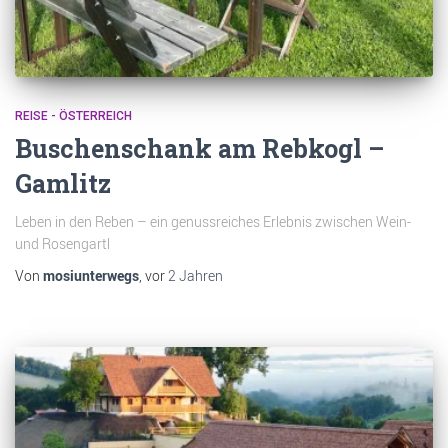
REISE - ÖSTERREICH
Buschenschank am Rebkogl –
Gamlitz
Leben in den Reben – ein genussreiches Erlebnis zwischen Wein-
und Rosengartl
Von
mosiunterwegs
, vor
2 Jahren