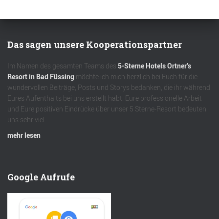
Das sagen unsere Kooperationspartner
Im Namen des gesamten Teams des
5-Sterne Hotels Ortner’s
Resort in Bad Füssing
möchte ich mich herzlich bei Euch für die
wundervollen Beiträge, Posts und Storys bedanken, die ihr während
Eures Aufenthalts bei uns erstellt habt. Eure professionelle Arbeit
und Eure positiven Eindrücke über unser 5 Sterne-Resort bedeuten
uns sehr viel.
mehr lesen
Google Aufrufe