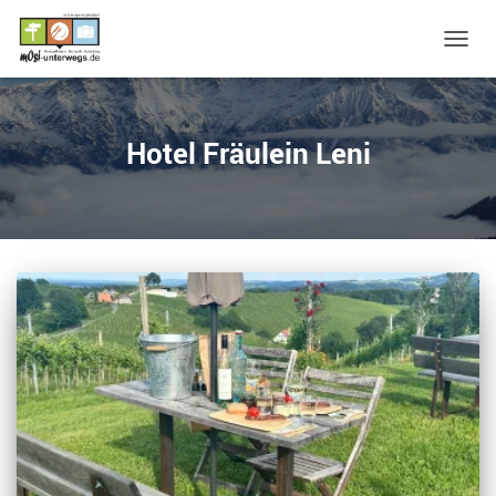
NAVIG
UMSC
Hotel Fräulein Leni