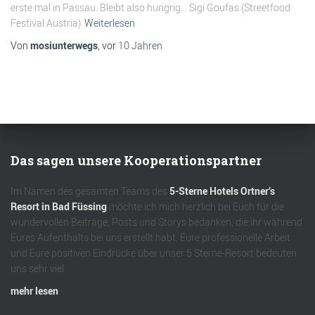
erste mal in Passau. Bleibt also hungrig… Sigi Goufas (Streetfood
Festival Austria)
Weiterlesen
Von
mosiunterwegs
, vor
10 Jahren
Das sagen unsere Kooperationspartner
Im Namen des gesamten Teams des
5-Sterne Hotels Ortner’s
Resort in Bad Füssing
möchte ich mich herzlich bei Euch für die
wundervollen Beiträge, Posts und Storys bedanken, die ihr während
Eures Aufenthalts bei uns erstellt habt. Eure professionelle Arbeit
und Eure positiven Eindrücke über unser 5 Sterne-Resort bedeuten
uns sehr viel.
mehr lesen