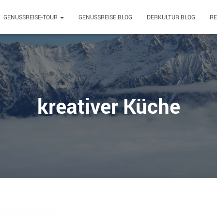
GENUSSREISE-TOUR
GENUSSREISE.BLOG
DERKULTUR.BLOG
R
kreativer Küche