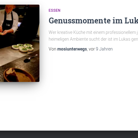
ESSEN
Genussmomente im Luk
Wer kreative Küche mit einem professionellem 
heimeligen Ambiente sucht der ist im Lukas gena
Von
mosiunterwegs
, vor
9 Jahren