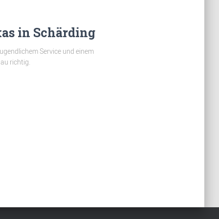
as in Schärding
jugendlichem Service und einem
u richtig.