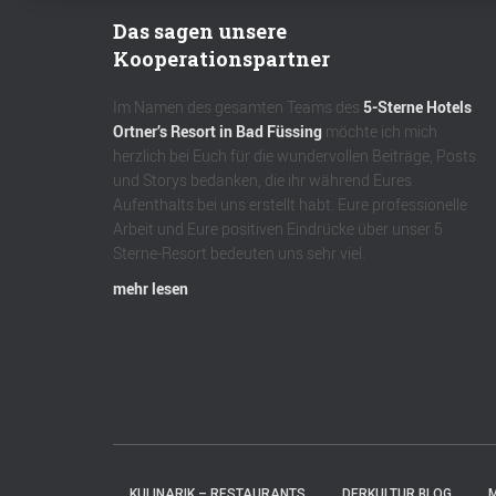
Das sagen unsere
Kooperationspartner
Im Namen des gesamten Teams des
5-Sterne Hotels
Ortner’s Resort in Bad Füssing
möchte ich mich
herzlich bei Euch für die wundervollen Beiträge, Posts
und Storys bedanken, die ihr während Eures
Aufenthalts bei uns erstellt habt. Eure professionelle
Arbeit und Eure positiven Eindrücke über unser 5
Sterne-Resort bedeuten uns sehr viel.
mehr lesen
KULINARIK – RESTAURANTS
DERKULTUR.BLOG
M