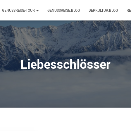
GENUSSREISE-TOUR
GENUSSREISE.BLOG
DERKULTUR.BLOG
R
Liebesschlösser