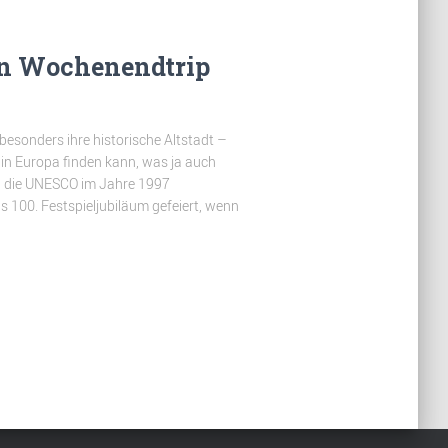
in Wochenendtrip
 besonders ihre historische Altstadt –
 in Europa finden kann, was ja auch
h die UNESCO im Jahre 1997
 100. Festspieljubiläum gefeiert, wenn