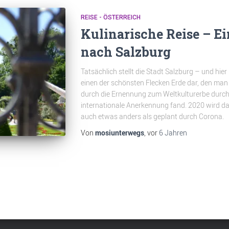
REISE - ÖSTERREICH
Kulinarische Reise – E
nach Salzburg
Tatsächlich stellt die Stadt Salzburg – und hier
einen der schönsten Flecken Erde dar, den man
durch die Ernennung zum Weltkulturerbe durc
internationale Anerkennung fand. 2020 wird das
auch etwas anders als geplant durch Corona.
Von
mosiunterwegs
, vor
6 Jahren