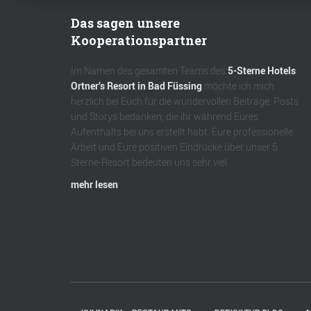
Das sagen unsere
Kooperationspartner
Im Namen des gesamten Teams des
5-Sterne Hotels
Ortner’s Resort in Bad Füssing
möchte ich mich
herzlich bei Euch für die wundervollen Beiträge, Posts
und Storys bedanken, die ihr während Eures
Aufenthalts bei uns erstellt habt. Eure professionelle
Arbeit und Eure positiven Eindrücke über unser 5
Sterne-Resort bedeuten uns sehr viel.
mehr lesen