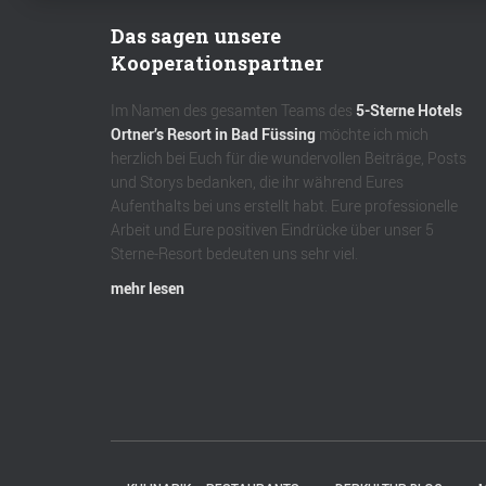
Das sagen unsere
Kooperationspartner
Im Namen des gesamten Teams des
5-Sterne Hotels
Ortner’s Resort in Bad Füssing
möchte ich mich
herzlich bei Euch für die wundervollen Beiträge, Posts
und Storys bedanken, die ihr während Eures
Aufenthalts bei uns erstellt habt. Eure professionelle
Arbeit und Eure positiven Eindrücke über unser 5
Sterne-Resort bedeuten uns sehr viel.
mehr lesen