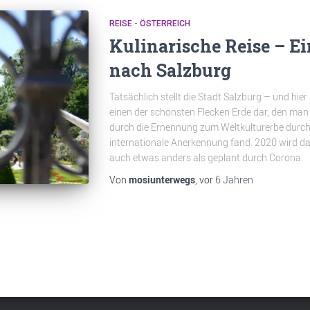
REISE - ÖSTERREICH
Kulinarische Reise – E
nach Salzburg
Tatsächlich stellt die Stadt Salzburg – und hier
einen der schönsten Flecken Erde dar, den man
durch die Ernennung zum Weltkulturerbe durc
internationale Anerkennung fand. 2020 wird das
auch etwas anders als geplant durch Corona.
Von
mosiunterwegs
, vor
6 Jahren