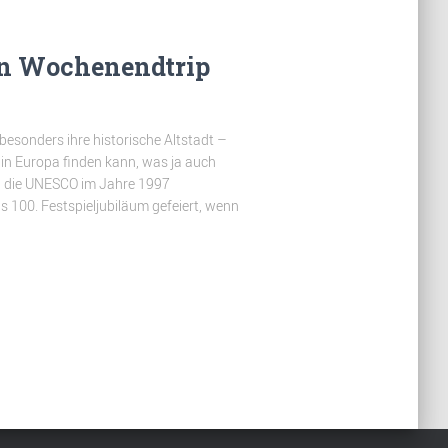
in Wochenendtrip
 besonders ihre historische Altstadt –
 in Europa finden kann, was ja auch
h die UNESCO im Jahre 1997
 100. Festspieljubiläum gefeiert, wenn