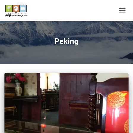
NAVIG
UMSC
Peking