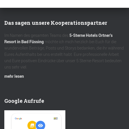
Das sagen unsere Kooperationspartner
Im Namen des gesamten Teams des
5-Sterne Hotels Ortner’s
Resort in Bad Füssing
möchte ich mich herzlich bei Euch für die
wundervollen Beiträge, Posts und Storys bedanken, die ihr während
Eures Aufenthalts bei uns erstellt habt. Eure professionelle Arbeit
und Eure positiven Eindrücke über unser 5 Sterne-Resort bedeuten
uns sehr viel.
mehr lesen
Google Aufrufe