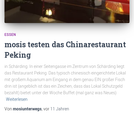
ESSEN
mosis testen das Chinarestaurant
Peking
in Schärding. In einer Seitengasse im Zentrum von Schärding liegt
das Restaurant Peking. Das typisch chinesisch eingerichtete Lokal
mit großem Aquarium am Eingang in dem genau EIN großer Fisch
drin ist (angeblich ist das ein Zeichen, dass das Lokal Schutzgeld
bezahlt) bietet unter der Woche Buffet (mal ganz was Neues)
Weiterlesen
Von
mosiunterwegs
, vor
11 Jahren