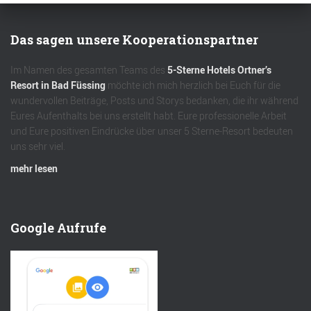
Das sagen unsere Kooperationspartner
Im Namen des gesamten Teams des
5-Sterne Hotels Ortner’s
Resort in Bad Füssing
möchte ich mich herzlich bei Euch für die
wundervollen Beiträge, Posts und Storys bedanken, die ihr während
Eures Aufenthalts bei uns erstellt habt. Eure professionelle Arbeit
und Eure positiven Eindrücke über unser 5 Sterne-Resort bedeuten
uns sehr viel.
mehr lesen
Google Aufrufe