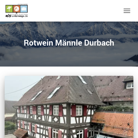
NAVIG
UMSC
Rotwein Männle Durbach