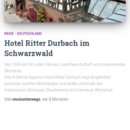
REISE - DEUTSCHLAND
Hotel Ritter Durbach im
Schwarzwald
Seit 1656 ein Ort voller Genuss, Gastfreundschaft und inspirierender
Momente
Das 4-Sterne-Superior-Hotel Ritter Durbach liegt eingebettet
zwischen sanften Weinbergen und direkt unterhalb des
historischen Schlosses Staufenberg am Ortenauer Weinpfad.
Von
mosiunterwegs
, vor
8 Monaten