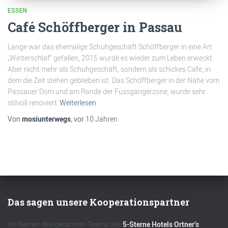
ESSEN
Café Schöffberger in Passau
Lange war das ehemalige Schuhgeschäft Schöffberger in eine Art
„Winterschlaf“ gefallen, 2015 wurde es wieder zum Leben erweckt.
Aber nicht mehr als Schuhgeschäft, sondern als schickes Cafe, in
dem die Zeit stehen geblieben ist. Das Schöffberger in der Nähe vom
Passauer Dom und am Rande der Fussgängerzone, wurde sehr
stilvoll renoviert
Weiterlesen
Von
mosiunterwegs
, vor
10 Jahren
Das sagen unsere Kooperationspartner
Im Namen des gesamten Teams des
5-Sterne Hotels Ortner’s