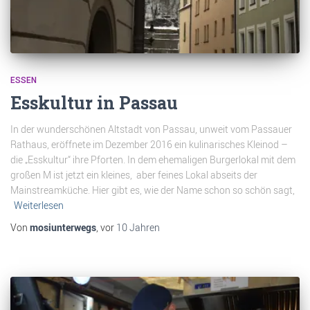
ESSEN
Esskultur in Passau
In der wunderschönen Altstadt von Passau, unweit vom Passauer
Rathaus, eröffnete im Dezember 2016 ein kulinarisches Kleinod –
die „Esskultur“ ihre Pforten. In dem ehemaligen Burgerlokal mit dem
großen M ist jetzt ein kleines, aber feines Lokal abseits der
Mainstreamküche. Hier gibt es, wie der Name schon so schön sagt,
Weiterlesen
Von
mosiunterwegs
, vor
10 Jahren