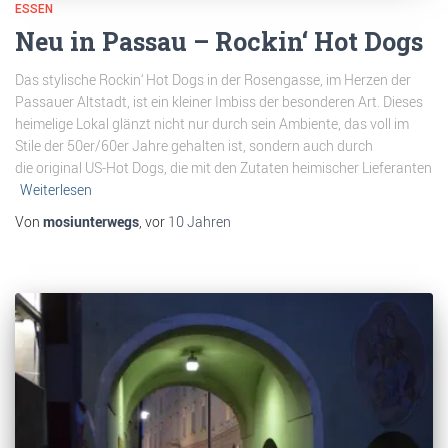
ESSEN
Neu in Passau – Rockin‘ Hot Dogs
Das stylische Rockin‘ Hot Dogs in der Rosengasse, im Herzen der
Passauer Altstadt, ist ein kleiner Imbiss der besonderen Art. Dieses
heimelige Lokal glänzt nicht nur durch sein Ambiente, das voll im
Stile der 50er/60er Jahre gehalten ist, sondern auch durch
die original US-Hot Dogs, die mit den Zutaten heimischer Lieferanten
Weiterlesen
Von
mosiunterwegs
, vor
10 Jahren