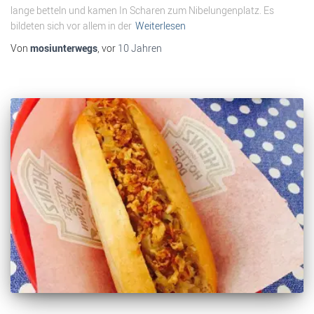
lange betteln und kamen In Scharen zum Nibelungenplatz. Es
bildeten sich vor allem in der
Weiterlesen
Von
mosiunterwegs
, vor
10 Jahren