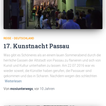
REISE - DEUTSCHLAND
17. Kunstnacht Passau
Was gibt es Schöneres als an einem lauen Sommerabend durch die
herrliche Gassen der Altstadt von Passau zu flanieren und sich von
Kunst und Kultur unterhalten zu lassen. Am 22.07.2016 war es
wieder soweit, die Künstler haben gerufen, die Passauer sind
gekommen und das in Scharen. Nachdem wegen des schlechten
Weiterlesen
Von
mosiunterwegs
, vor
10 Jahren