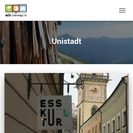
NAVIG
UMSC
Unistadt