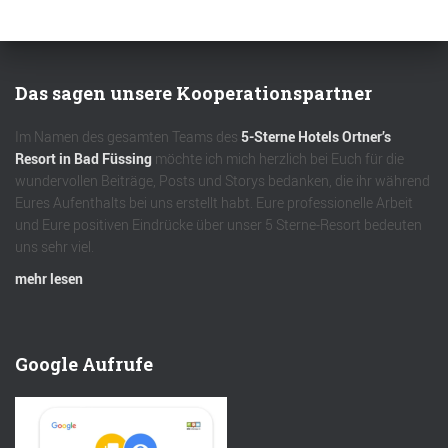
Das sagen unsere Kooperationspartner
Im Namen des gesamten Teams des
5-Sterne Hotels Ortner’s
Resort in Bad Füssing
möchte ich mich herzlich bei Euch für die
wundervollen Beiträge, Posts und Storys bedanken, die ihr während
Eures Aufenthalts bei uns erstellt habt. Eure professionelle Arbeit
und Eure positiven Eindrücke über unser 5 Sterne-Resort bedeuten
uns sehr viel.
mehr lesen
Google Aufrufe