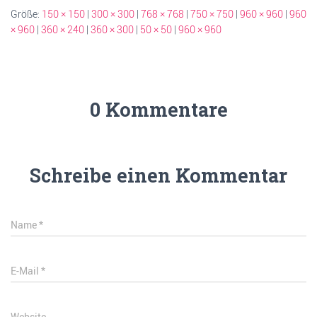
Größe:
150 × 150
|
300 × 300
|
768 × 768
|
750 × 750
|
960 × 960
|
960
× 960
|
360 × 240
|
360 × 300
|
50 × 50
|
960 × 960
0 Kommentare
Schreibe einen Kommentar
Name
*
E-Mail
*
Website