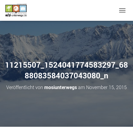
N
A
V
I
G
A
T
I
O
11215507_1524041774583297_68
N
U
88083584037043080_n
M
S
Veröffentlicht von
mosiunterwegs
am
November 15, 2015
C
H
A
L
T
E
N