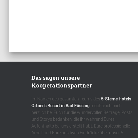
Das sagen unsere
Kooperationspartner
Im Namen des gesamten Teams des
5-Sterne Hotels
Ortner’s Resort in Bad Füssing
möchte ich mich
herzlich bei Euch für die wundervollen Beiträge, Posts
und Storys bedanken, die ihr während Eures
Aufenthalts bei uns erstellt habt. Eure professionelle
Arbeit und Eure positiven Eindrücke über unser 5