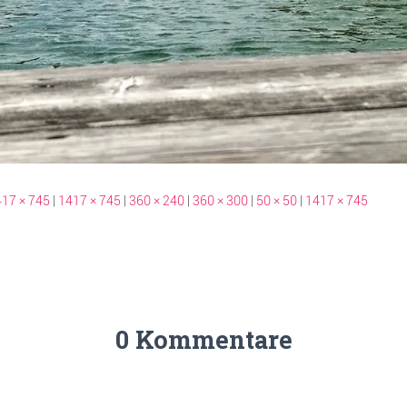
17 × 745
|
1417 × 745
|
360 × 240
|
360 × 300
|
50 × 50
|
1417 × 745
0 Kommentare