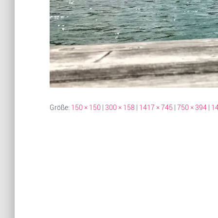
Größe:
150 × 150
|
300 × 158
|
1417 × 745
|
750 × 394
|
14