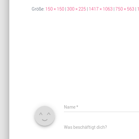
Größe:
150 × 150
|
300 × 225
|
1417 × 1063
|
750 × 563
|
Name
*
Was beschäftigt dich?