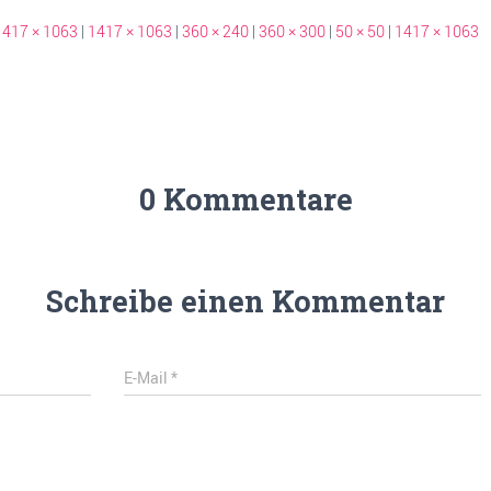
1417 × 1063
|
1417 × 1063
|
360 × 240
|
360 × 300
|
50 × 50
|
1417 × 1063
0 Kommentare
Schreibe einen Kommentar
E-Mail
*