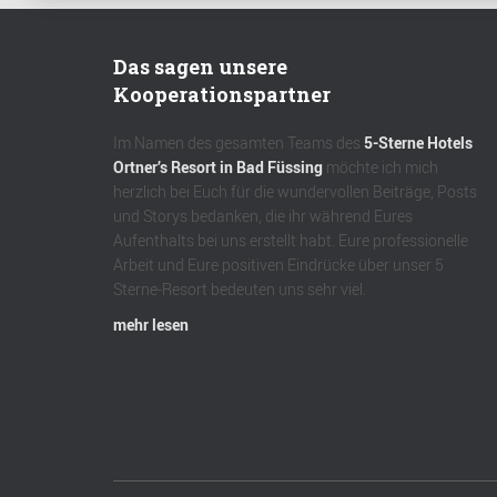
Das sagen unsere
Kooperationspartner
Im Namen des gesamten Teams des
5-Sterne Hotels
Ortner’s Resort in Bad Füssing
möchte ich mich
herzlich bei Euch für die wundervollen Beiträge, Posts
und Storys bedanken, die ihr während Eures
Aufenthalts bei uns erstellt habt. Eure professionelle
Arbeit und Eure positiven Eindrücke über unser 5
Sterne-Resort bedeuten uns sehr viel.
mehr lesen