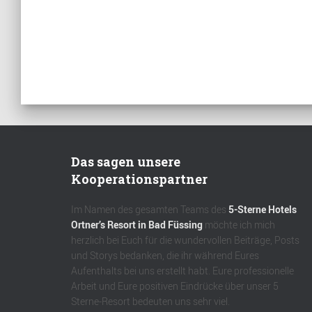
Das sagen unsere
Kooperationspartner
Im Namen des gesamten Teams des
5-Sterne Hotels
Ortner’s Resort in Bad Füssing
möchte ich mich
herzlich bei Euch für die wundervollen Beiträge, Posts
und Storys bedanken, die ihr während Eures
Aufenthalts bei uns erstellt habt. Eure professionelle
Arbeit und Eure positiven Eindrücke über unser 5
Sterne-Resort bedeuten uns sehr viel.