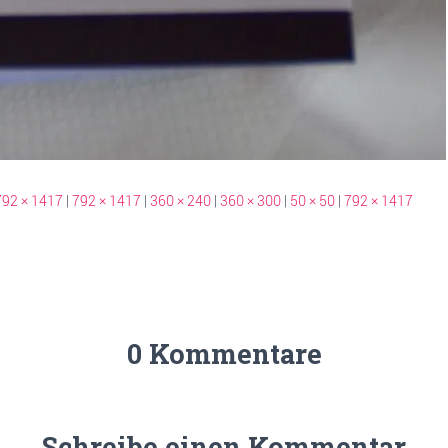
792 × 1417
|
792 × 1417
|
360 × 240
|
360 × 300
|
50 × 50
|
792 × 1417
0 Kommentare
Schreibe einen Kommentar