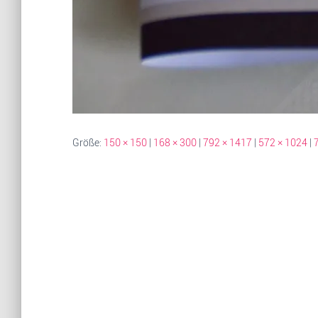
Größe:
150 × 150
|
168 × 300
|
792 × 1417
|
572 × 1024
|