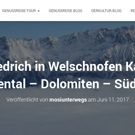
GENUSSREISE-TOUR
GENUSSREISE.BLOG
DERKULTUR.BLOG
R
iedrich in Welschnofen K
ntal – Dolomiten – Süd
Veröffentlicht von
mosiunterwegs
am
Juni 11, 2017