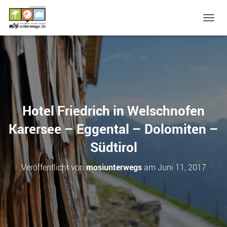
N
A
V
I
G
A
T
I
O
Hotel Friedrich in Welschnofen
N
U
Karersee – Eggental – Dolomiten –
M
S
Südtirol
C
H
Veröffentlicht von
mosiunterwegs
am
Juni 11, 2017
A
L
T
E
N