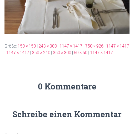
Größe:
150 × 150
|
243 × 300
|
1147 × 1417
|
750 × 926
|
1147 × 1417
|
1147 × 1417
|
360 × 240
|
360 × 300
|
50 × 50
|
1147 × 1417
0 Kommentare
Schreibe einen Kommentar