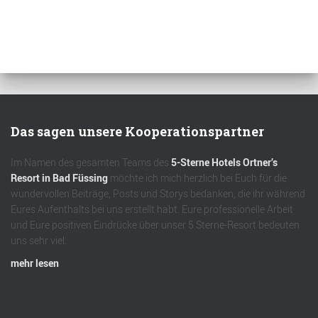
Das sagen unsere Kooperationspartner
Im Namen des gesamten Teams des
5-Sterne Hotels Ortner’s
Resort in Bad Füssing
möchte ich mich herzlich bei Euch für die
wundervollen Beiträge, Posts und Storys bedanken, die ihr während
Eures Aufenthalts bei uns erstellt habt. Eure professionelle Arbeit
und Eure positiven Eindrücke über unser 5 Sterne-Resort bedeuten
uns sehr viel.
mehr lesen