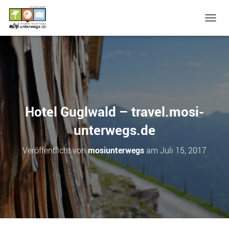
N
A
V
I
G
A
T
I
O
Hotel Guglwald – travel.mosi-
N
U
unterwegs.de
M
S
Veröffentlicht von
mosiunterwegs
am
Juli 15, 2017
C
H
A
L
T
E
N