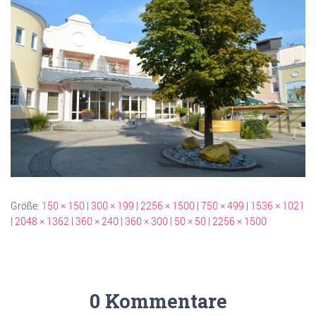
Größe:
150 × 150
|
300 × 199
|
2256 × 1500
|
750 × 499
|
1536 × 1021
|
2048 × 1362
|
360 × 240
|
360 × 300
|
50 × 50
|
2256 × 1500
0 Kommentare