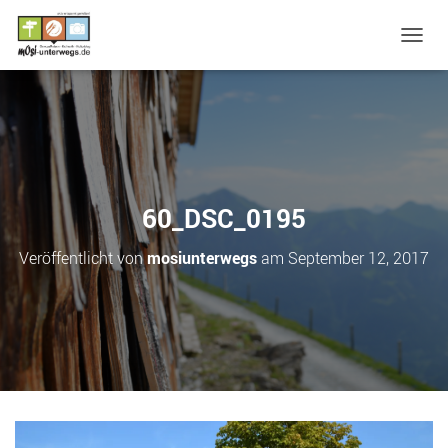
N
A
V
I
G
A
T
I
O
60_DSC_0195
N
U
Veröffentlicht von
mosiunterwegs
am
September 12, 2017
M
S
C
H
A
L
T
E
N