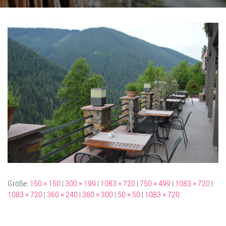
Größe:
150 × 150
|
300 × 199
|
1083 × 720
|
750 × 499
|
1083 × 720
|
1083 × 720
|
360 × 240
|
360 × 300
|
50 × 50
|
1083 × 720