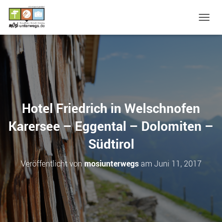
N
A
V
I
G
A
T
I
O
Hotel Friedrich in Welschnofen
N
U
Karersee – Eggental – Dolomiten –
M
S
Südtirol
C
H
Veröffentlicht von
mosiunterwegs
am
Juni 11, 2017
A
L
T
E
N