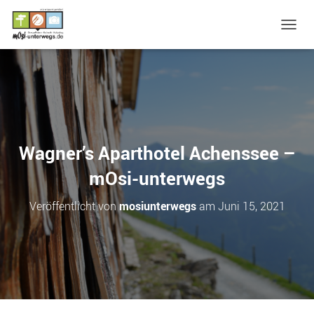
N
A
V
I
G
A
T
I
O
Wagner’s Aparthotel Achenssee –
N
U
mOsi-unterwegs
M
S
Veröffentlicht von
mosiunterwegs
am
Juni 15, 2021
C
H
A
L
T
E
N