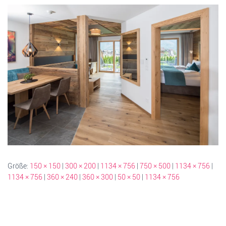
Größe:
150 × 150
|
300 × 200
|
1134 × 756
|
750 × 500
|
1134 × 756
|
1134 × 756
|
360 × 240
|
360 × 300
|
50 × 50
|
1134 × 756