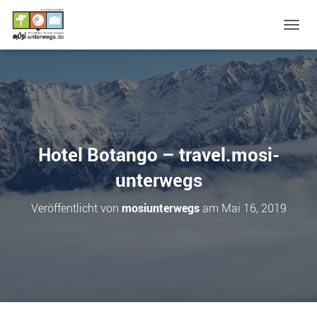
N
A
V
I
G
A
T
I
O
Hotel Botango – travel.mosi-
N
U
unterwegs
M
S
Veröffentlicht von
mosiunterwegs
am
Mai 16, 2019
C
H
A
L
T
E
N