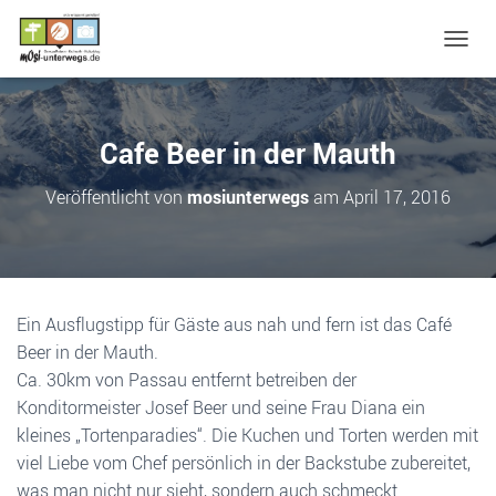
N
A
V
I
G
Cafe Beer in der Mauth
A
T
Veröffentlicht von
mosiunterwegs
am
April 17, 2016
I
O
N
U
M
S
Ein Ausflugstipp für Gäste aus nah und fern ist das Café
C
Beer in der Mauth.
H
A
Ca. 30km von Passau entfernt betreiben der
L
Konditormeister Josef Beer und seine Frau Diana ein
T
kleines „Tortenparadies“. Die Kuchen und Torten werden mit
E
N
viel Liebe vom Chef persönlich in der Backstube zubereitet,
was man nicht nur sieht, sondern auch schmeckt.