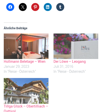
Ähnliche Beiträge
Hollmann Beletage – Wien
Der Löwe – Leogang
Januar 29, 2023
Juli 31, 2016
In "Reise - Österreich"
In "Reise - Österreich"
Tillga Glück – Obertilliach –
Osttirol