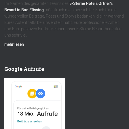
Im Namen des gesamten Teams des
5-Sterne Hotels Ortner’s
Resort in Bad Füssing
möchte ich mich herzlich bei Euch für die
wundervollen Beiträge, Posts und Storys bedanken, die ihr während
Eures Aufenthalts bei uns erstellt habt. Eure professionelle Arbeit
und Eure positiven Eindrücke über unser 5 Sterne-Resort bedeuten
uns sehr viel.
mehr lesen
Google Aufrufe