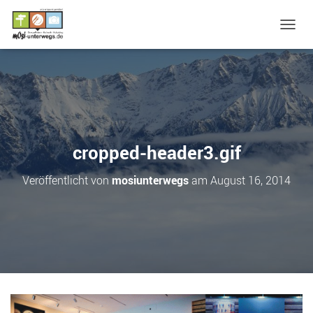
N
A
V
I
G
A
T
I
O
cropped-header3.gif
N
U
Veröffentlicht von
mosiunterwegs
am
August 16, 2014
M
S
C
H
A
L
T
E
N