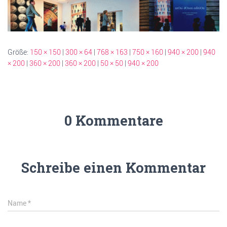
Größe:
150 × 150
|
300 × 64
|
768 × 163
|
750 × 160
|
940 × 200
|
940
× 200
|
360 × 200
|
360 × 200
|
50 × 50
|
940 × 200
0 Kommentare
Schreibe einen Kommentar
Name
*