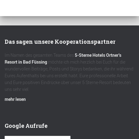
Das sagen unsere Kooperationspartner
Im Namen des gesamten Teams des
5-Sterne Hotels Ortner’s
Resort in Bad Füssing
möchte ich mich herzlich bei Euch für die
wundervollen Beiträge, Posts und Storys bedanken, die ihr während
Eures Aufenthalts bei uns erstellt habt. Eure professionelle Arbeit
und Eure positiven Eindrücke über unser 5 Sterne-Resort bedeuten
uns sehr viel.
mehr lesen
Google Aufrufe