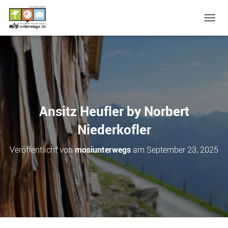
N
A
V
I
G
A
T
I
O
Ansitz Heufler by Norbert
N
U
Niederkofler
M
S
Veröffentlicht von
mosiunterwegs
am
September 23, 2025
C
H
A
L
T
E
N