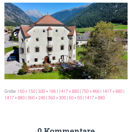
Größe:
150 × 150
|
300 × 186
|
1417 × 880
|
750 × 466
|
1417 × 880
|
1417 × 880
|
360 × 240
|
360 × 300
|
50 × 50
|
1417 × 880
0 Kommentare