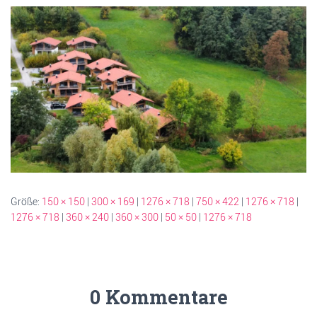
Größe:
150 × 150
|
300 × 169
|
1276 × 718
|
750 × 422
|
1276 × 718
|
1276 × 718
|
360 × 240
|
360 × 300
|
50 × 50
|
1276 × 718
0 Kommentare