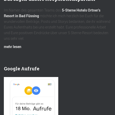
Im Namen des gesamten Teams des
5-Sterne Hotels Ortner’s
Resort in Bad Füssing
möchte ich mich herzlich bei Euch für die
wundervollen Beiträge, Posts und Storys bedanken, die ihr während
Eures Aufenthalts bei uns erstellt habt. Eure professionelle Arbeit
und Eure positiven Eindrücke über unser 5 Sterne-Resort bedeuten
uns sehr viel.
mehr lesen
Google Aufrufe