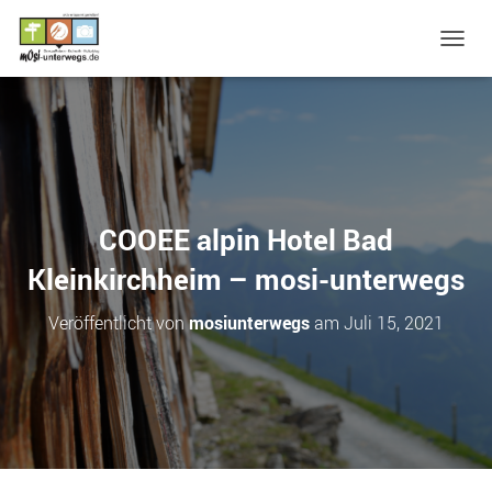
N
A
V
I
G
A
T
I
O
COOEE alpin Hotel Bad
N
U
Kleinkirchheim – mosi-unterwegs
M
S
Veröffentlicht von
mosiunterwegs
am
Juli 15, 2021
C
H
A
L
T
E
N