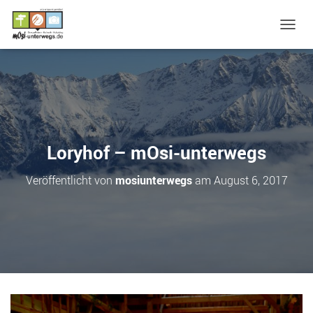
N
A
V
I
G
A
T
I
O
Loryhof – mOsi-unterwegs
N
U
Veröffentlicht von
mosiunterwegs
am
August 6, 2017
M
S
C
H
A
L
T
E
N