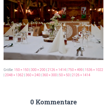
Größe:
150 × 150
|
300 × 200
|
2126 × 1414
|
750 × 499
|
1536 × 1022
|
2048 × 1362
|
360 × 240
|
360 × 300
|
50 × 50
|
2126 × 1414
0 Kommentare