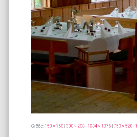
Größe:
150 × 150
|
300 × 208
|
1984 × 1376
|
750 × 520
|