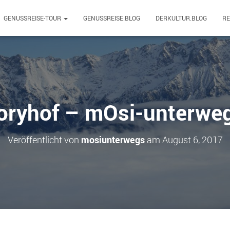
GENUSSREISE-TOUR
GENUSSREISE.BLOG
DERKULTUR.BLOG
R
oryhof – mOsi-unterwe
Veröffentlicht von
mosiunterwegs
am
August 6, 2017