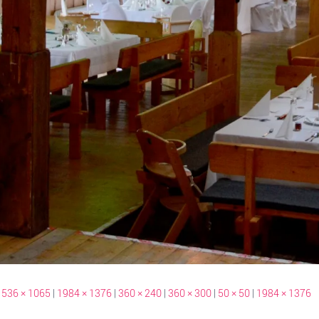
1536 × 1065
|
1984 × 1376
|
360 × 240
|
360 × 300
|
50 × 50
|
1984 × 1376