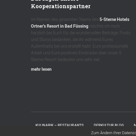
Kooperationspartner
Im Namen des gesamten Teams des
5-Sterne Hotels
Ortner’s Resort in Bad Füssing
möchte ich mich
herzlich bei Euch für die wundervollen Beiträge, Posts
und Storys bedanken, die ihr während Eures
Aufenthalts bei uns erstellt habt. Eure professionelle
Arbeit und Eure positiven Eindrücke über unser 5
Sterne-Resort bedeuten uns sehr viel.
mehr lesen
KULINARIK – RESTAURANTS
DERKULTUR.BLOG
M
Zum Ändern Ihrer Datenschu