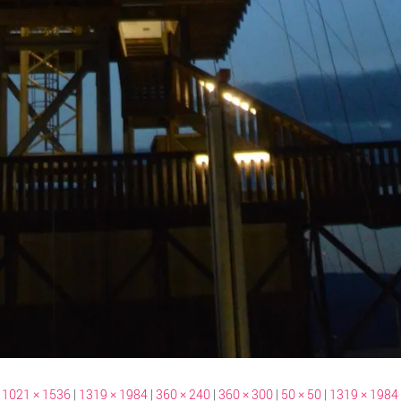
1021 × 1536
|
1319 × 1984
|
360 × 240
|
360 × 300
|
50 × 50
|
1319 × 1984