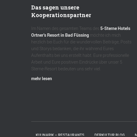
Das sagen unsere
Kooperationspartner
Im Namen des gesamten Teams des
5-Sterne Hotels
Ortner’s Resort in Bad Füssing
möchte ich mich
herzlich bei Euch für die wundervollen Beiträge, Posts
und Storys bedanken, die ihr während Eures
Aufenthalts bei uns erstellt habt. Eure professionelle
Arbeit und Eure positiven Eindrücke über unser 5
Sterne-Resort bedeuten uns sehr viel.
mehr lesen
KULINARIK – RESTAURANTS
DERKULTUR.BLOG
M