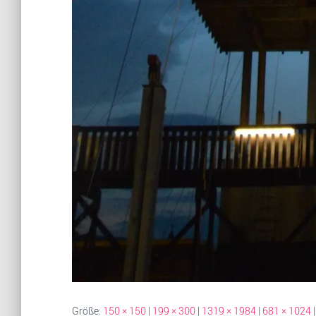
Größe:
150 × 150
|
199 × 300
|
1319 × 1984
|
681 × 1024
|