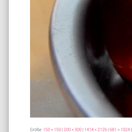
Größe:
150 × 150
|
200 × 300
|
1414 × 2126
|
681 × 1024
|