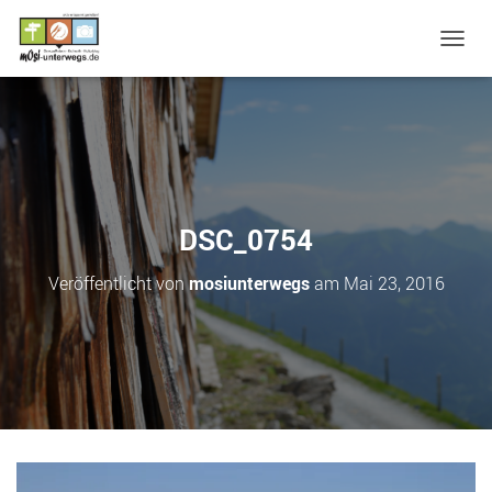
N
A
V
I
G
A
T
I
O
DSC_0754
N
U
Veröffentlicht von
mosiunterwegs
am
Mai 23, 2016
M
S
C
H
A
L
T
E
N