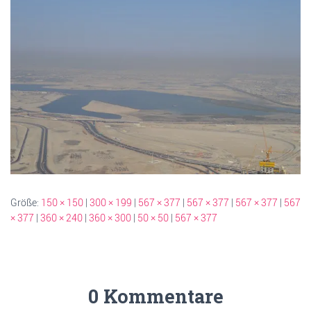
Größe:
150 × 150
|
300 × 199
|
567 × 377
|
567 × 377
|
567 × 377
|
567
× 377
|
360 × 240
|
360 × 300
|
50 × 50
|
567 × 377
0 Kommentare