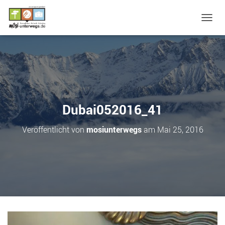
N
A
V
I
G
A
T
I
O
Dubai052016_41
N
U
Veröffentlicht von
mosiunterwegs
am
Mai 25, 2016
M
S
C
H
A
L
T
E
N