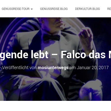
GENUSSREISE-TOUR
GENUSSREISE.BLOG
DERKULTUR.BLOG
R
gende lebt – Falco das
Veröffentlicht von
mosiunterwegs
am
Januar 20, 2017