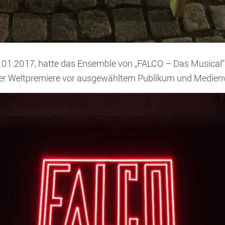
01.2017, hatte das Ensemble von „FALCO – Das Musical“ 
er Weltpremiere vor ausgewähltem Publikum und Medienv