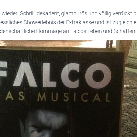
 wieder! Schrill, dekadent, glamourös und völlig verrückt 
essliches Showerlebnis der Extraklasse und ist zugleich ei
idenschaftliche Hommage an Falcos Leben und Schaffen.