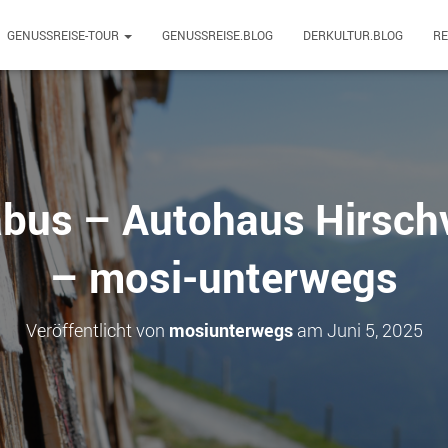
GENUSSREISE-TOUR
GENUSSREISE.BLOG
DERKULTUR.BLOG
R
abus – Autohaus Hirsch
– mosi-unterwegs
Veröffentlicht von
mosiunterwegs
am
Juni 5, 2025