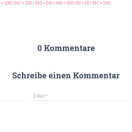
 × 330
|
567 × 330
|
360 × 240
|
360 × 300
|
50 × 50
|
567 × 330
0 Kommentare
Schreibe einen Kommentar
E-Mail
*