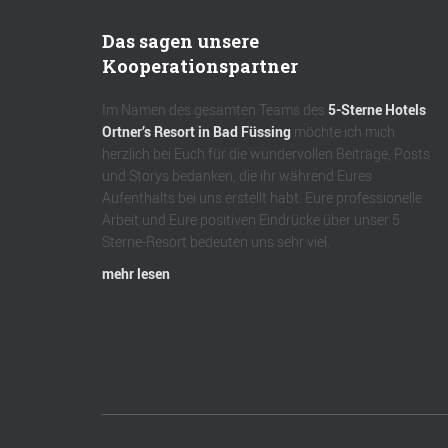
Das sagen unsere
Kooperationspartner
Im Namen des gesamten Teams des
5-Sterne Hotels
Ortner’s Resort in Bad Füssing
möchte ich mich
herzlich bei Euch für die wundervollen Beiträge, Posts
und Storys bedanken, die ihr während Eures
Aufenthalts bei uns erstellt habt. Eure professionelle
Arbeit und Eure positiven Eindrücke über unser 5
Sterne-Resort bedeuten uns sehr viel.
mehr lesen