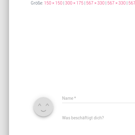
Größe:
150 × 150
|
300 × 175
|
567 × 330
|
567 × 330
|
567
Name
*
Was beschäftigt dich?