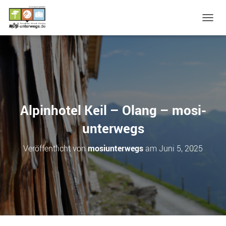
N
A
V
I
G
A
T
I
O
Alpinhotel Keil – Olang – mosi-
N
U
unterwegs
M
S
Veröffentlicht von
mosiunterwegs
am
Juni 5, 2025
C
H
A
L
T
E
N