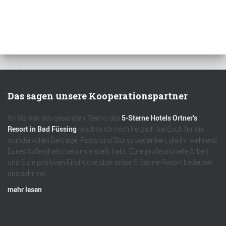
Das sagen unsere Kooperationspartner
Im Namen des gesamten Teams des
5-Sterne Hotels Ortner’s
Resort in Bad Füssing
möchte ich mich herzlich bei Euch für die
wundervollen Beiträge, Posts und Storys bedanken, die ihr während
Eures Aufenthalts bei uns erstellt habt. Eure professionelle Arbeit
und Eure positiven Eindrücke über unser 5 Sterne-Resort bedeuten
uns sehr viel.
mehr lesen