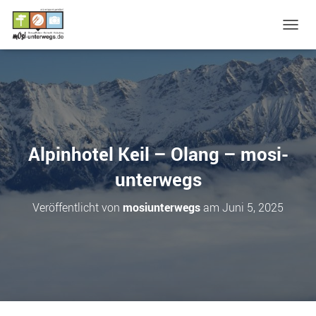
N
A
V
I
G
A
T
I
O
Alpinhotel Keil – Olang – mosi-
N
U
unterwegs
M
S
Veröffentlicht von
mosiunterwegs
am
Juni 5, 2025
C
H
A
L
T
E
N