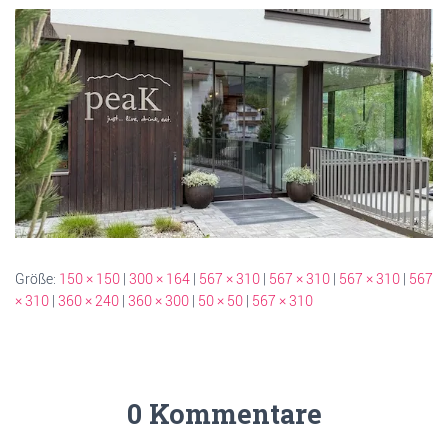
Größe:
150 × 150
|
300 × 164
|
567 × 310
|
567 × 310
|
567 × 310
|
567
× 310
|
360 × 240
|
360 × 300
|
50 × 50
|
567 × 310
0 Kommentare