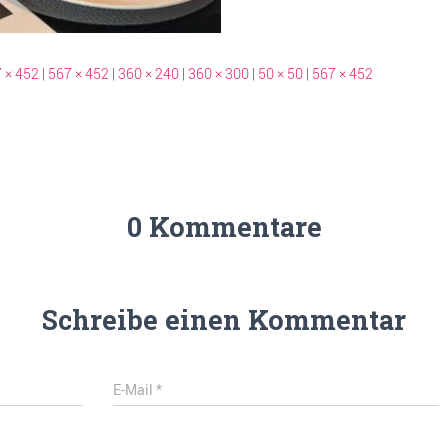
 × 452
|
567 × 452
|
360 × 240
|
360 × 300
|
50 × 50
|
567 × 452
0 Kommentare
Schreibe einen Kommentar
E-Mail
*