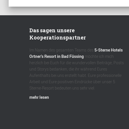
Das sagen unsere
Kooperationspartner
Im Namen des gesamten Teams des
5-Sterne Hotels
Ortner’s Resort in Bad Füssing
möchte ich mich
herzlich bei Euch für die wundervollen Beiträge, Posts
und Storys bedanken, die ihr während Eures
Aufenthalts bei uns erstellt habt. Eure professionelle
Arbeit und Eure positiven Eindrücke über unser 5
Sterne-Resort bedeuten uns sehr viel.
mehr lesen