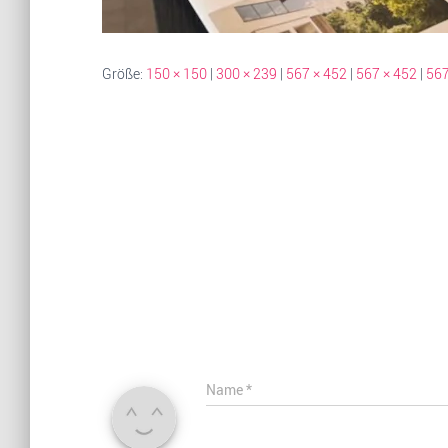
Größe:
150 × 150
|
300 × 239
|
567 × 452
|
567 × 452
|
567
Name
*