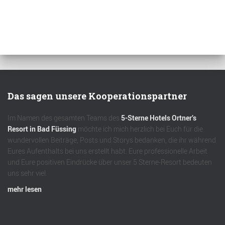
Das sagen unsere Kooperationspartner
Im Namen des gesamten Teams des
5-Sterne Hotels Ortner’s
Resort in Bad Füssing
möchte ich mich herzlich bei Euch für die
wundervollen Beiträge, Posts und Storys bedanken, die ihr während
Eures Aufenthalts bei uns erstellt habt. Eure professionelle Arbeit
und Eure positiven Eindrücke über unser 5 Sterne-Resort bedeuten
uns sehr viel.
mehr lesen