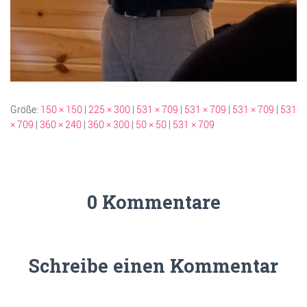
Größe:
150 × 150
|
225 × 300
|
531 × 709
|
531 × 709
|
531 × 709
|
531
× 709
|
360 × 240
|
360 × 300
|
50 × 50
|
531 × 709
0 Kommentare
Schreibe einen Kommentar