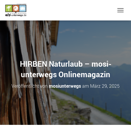
N
A
V
I
G
A
T
I
O
HIRBEN Naturlaub – mosi-
N
U
unterwegs Onlinemagazin
M
S
Veröffentlicht von
mosiunterwegs
am
März 29, 2025
C
H
A
L
T
E
N