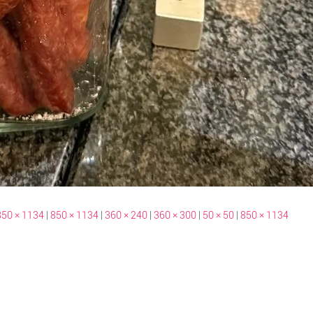
850 × 1134
|
850 × 1134
|
360 × 240
|
360 × 300
|
50 × 50
|
850 × 1134