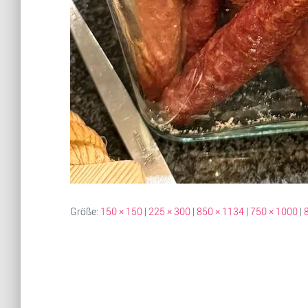
Größe:
150 × 150
|
225 × 300
|
850 × 1134
|
750 × 1000
|