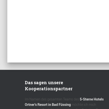
Das sagen unsere
Kooperationspartner
Im Namen des gesamten Teams des
5-Sterne Hotels
Ortner’s Resort in Bad Füssing
möchte ich mich