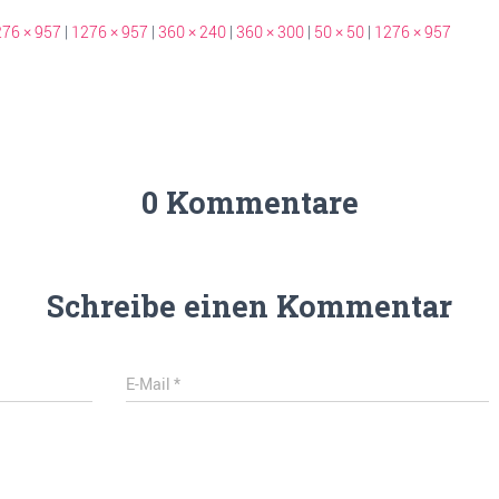
76 × 957
|
1276 × 957
|
360 × 240
|
360 × 300
|
50 × 50
|
1276 × 957
0 Kommentare
Schreibe einen Kommentar
E-Mail
*