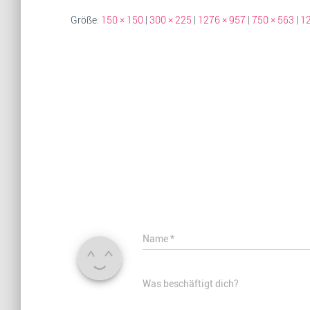
Größe:
150 × 150
|
300 × 225
|
1276 × 957
|
750 × 563
|
12
Name
*
Was beschäftigt dich?