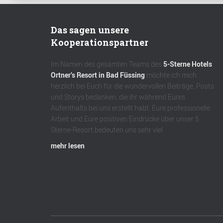
Das sagen unsere
Kooperationspartner
Im Namen des gesamten Teams des
5-Sterne Hotels
Ortner’s Resort in Bad Füssing
möchte ich mich
herzlich bei Euch für die wundervollen Beiträge, Posts
und Storys bedanken, die ihr während Eures
Aufenthalts bei uns erstellt habt. Eure professionelle
Arbeit und Eure positiven Eindrücke über unser 5
Sterne-Resort bedeuten uns sehr viel.
mehr lesen