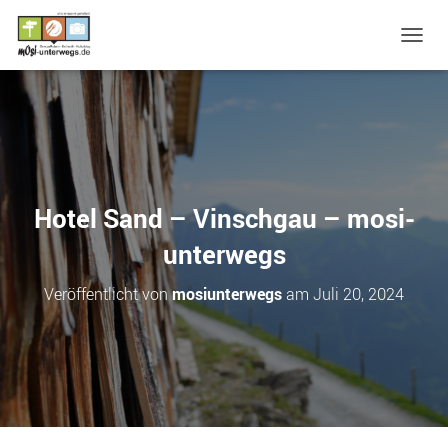
N
A
V
I
G
A
T
I
O
Hotel Sand – Vinschgau – mosi-
N
U
unterwegs
M
S
Veröffentlicht von
mosiunterwegs
am
Juli 20, 2024
C
H
A
L
T
E
N