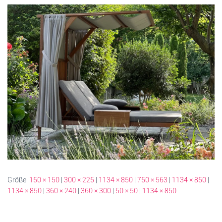
Größe:
150 × 150
|
300 × 225
|
1134 × 850
|
750 × 563
|
1134 × 850
|
1134 × 850
|
360 × 240
|
360 × 300
|
50 × 50
|
1134 × 850