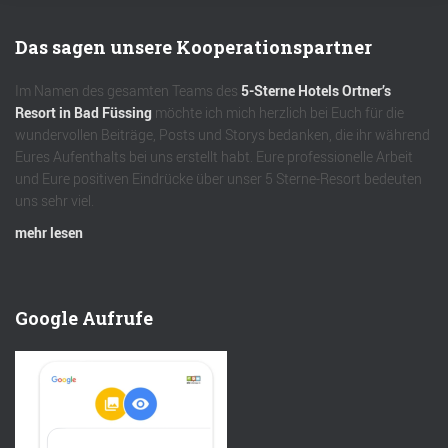
Das sagen unsere Kooperationspartner
Im Namen des gesamten Teams des
5-Sterne Hotels Ortner’s
Resort in Bad Füssing
möchte ich mich herzlich bei Euch für die
wundervollen Beiträge, Posts und Storys bedanken, die ihr während
Eures Aufenthalts bei uns erstellt habt. Eure professionelle Arbeit
und Eure positiven Eindrücke über unser 5 Sterne-Resort bedeuten
uns sehr viel.
mehr lesen
Google Aufrufe