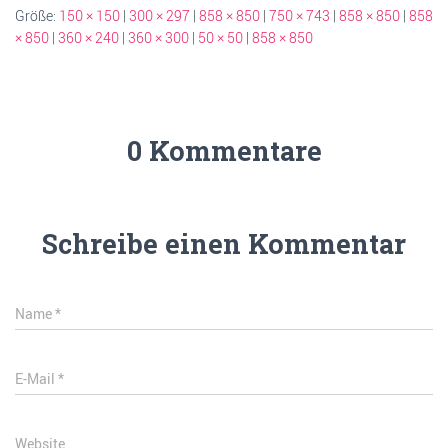
Größe:
150 × 150
|
300 × 297
|
858 × 850
|
750 × 743
|
858 × 850
|
858
× 850
|
360 × 240
|
360 × 300
|
50 × 50
|
858 × 850
0 Kommentare
Schreibe einen Kommentar
Name
*
E-Mail
*
Website