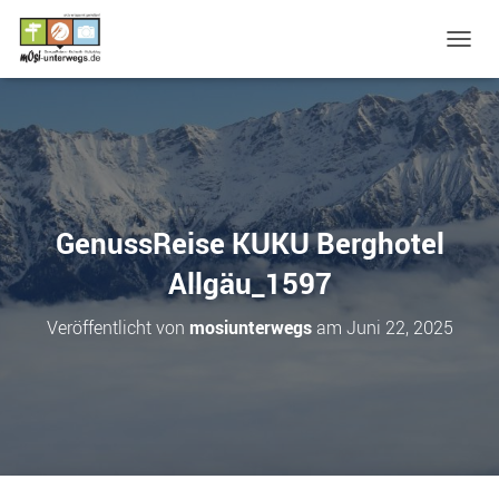
N
A
V
I
G
A
T
I
O
GenussReise KUKU Berghotel
N
U
Allgäu_1597
M
S
Veröffentlicht von
mosiunterwegs
am
Juni 22, 2025
C
H
A
L
T
E
N