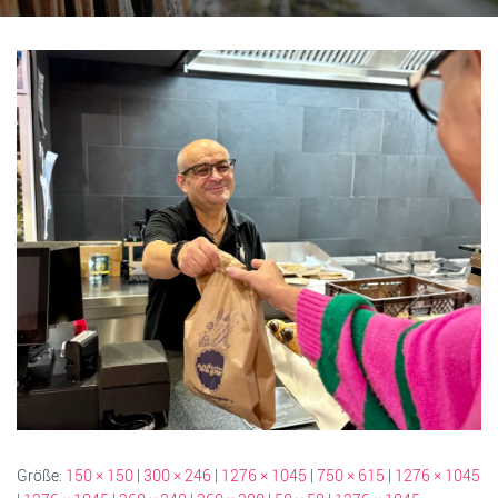
Größe:
150 × 150
|
300 × 246
|
1276 × 1045
|
750 × 615
|
1276 × 1045