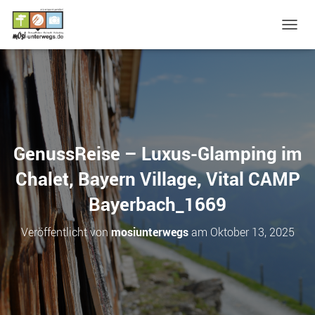
N
A
V
I
G
A
T
I
O
GenussReise – Luxus-Glamping im
N
U
Chalet, Bayern Village, Vital CAMP
M
S
Bayerbach_1669
C
H
Veröffentlicht von
mosiunterwegs
am
Oktober 13, 2025
A
L
T
E
N