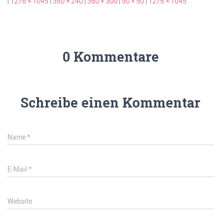
|
1276 × 1045
|
360 × 240
|
360 × 300
|
50 × 50
|
1276 × 1045
0 Kommentare
Schreibe einen Kommentar
Name
*
E-Mail
*
Website