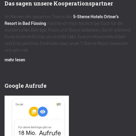
Das sagen unsere Kooperationspartner
Im Namen des gesamten Teams des
5-Sterne Hotels Ortner’s
Resort in Bad Füssing
möchte ich mich herzlich bei Euch für die
wundervollen Beiträge, Posts und Storys bedanken, die ihr während
Eures Aufenthalts bei uns erstellt habt. Eure professionelle Arbeit
und Eure positiven Eindrücke über unser 5 Sterne-Resort bedeuten
uns sehr viel.
mehr lesen
Google Aufrufe