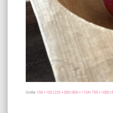
Größe:
150 × 150
|
225 × 300
|
850 × 1134
|
750 × 1000
|