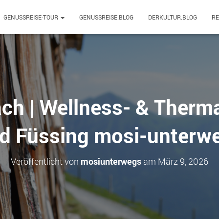
GENUSSREISE-TOUR
GENUSSREISE.BLOG
DERKULTUR.BLOG
R
h | Wellness- & Therma
d Füssing mosi-unterw
Veröffentlicht von
mosiunterwegs
am
März 9, 2026