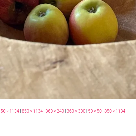
850 × 1134
|
850 × 1134
|
360 × 240
|
360 × 300
|
50 × 50
|
850 × 1134