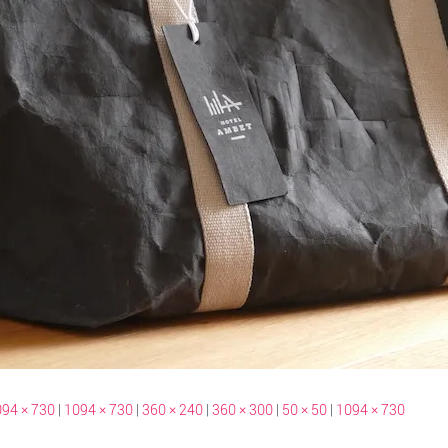
94 × 730
|
1094 × 730
|
360 × 240
|
360 × 300
|
50 × 50
|
1094 × 730