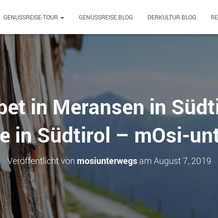
GENUSSREISE-TOUR
GENUSSREISE.BLOG
DERKULTUR.BLOG
R
et in Meransen in Südti
le in Südtirol – mOsi-u
Veröffentlicht von
mosiunterwegs
am
August 7, 2019