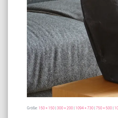
Größe:
150 × 150
|
300 × 200
|
1094 × 730
|
750 × 500
|
10