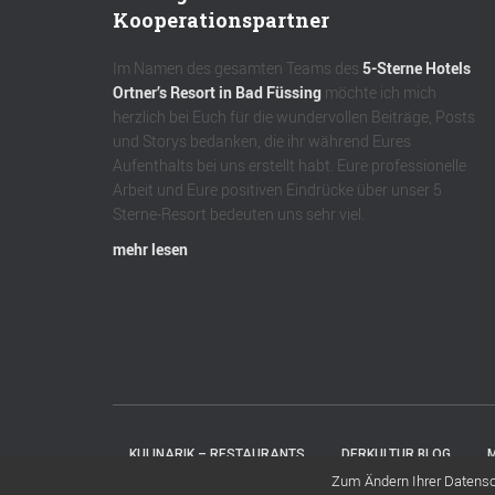
Kooperationspartner
Im Namen des gesamten Teams des
5-Sterne Hotels
Ortner’s Resort in Bad Füssing
möchte ich mich
herzlich bei Euch für die wundervollen Beiträge, Posts
und Storys bedanken, die ihr während Eures
Aufenthalts bei uns erstellt habt. Eure professionelle
Arbeit und Eure positiven Eindrücke über unser 5
Sterne-Resort bedeuten uns sehr viel.
mehr lesen
KULINARIK – RESTAURANTS
DERKULTUR.BLOG
M
Zum Ändern Ihrer Datenschu