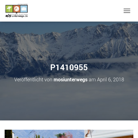
N
A
V
I
G
A
T
I
O
P1410955
N
U
Veröffentlicht von
mosiunterwegs
am
April 6, 2018
M
S
C
H
A
L
T
E
N