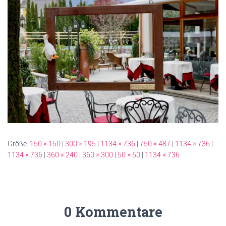
Größe:
150 × 150
|
300 × 195
|
1134 × 736
|
750 × 487
|
1134 × 736
|
1134 × 736
|
360 × 240
|
360 × 300
|
50 × 50
|
1134 × 736
0 Kommentare