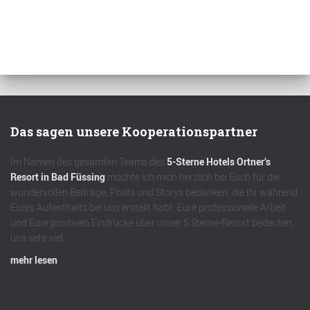
Das sagen unsere Kooperationspartner
Im Namen des gesamten Teams des
5-Sterne Hotels Ortner’s
Resort in Bad Füssing
möchte ich mich herzlich bei Euch für die
wundervollen Beiträge, Posts und Storys bedanken, die ihr während
Eures Aufenthalts bei uns erstellt habt. Eure professionelle Arbeit
und Eure positiven Eindrücke über unser 5 Sterne-Resort bedeuten
uns sehr viel.
mehr lesen