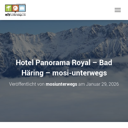
N
A
V
I
G
A
T
I
O
Hotel Panorama Royal – Bad
N
U
Häring – mosi-unterwegs
M
S
Veröffentlicht von
mosiunterwegs
am
Januar 29, 2026
C
H
A
L
T
E
N