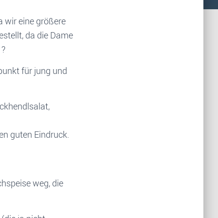
 wir eine größere
estellt, da die Dame
 ?
fpunkt für jung und
ackhendlsalat,
nen guten Eindruck.
chspeise weg, die