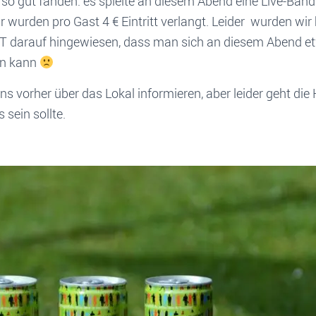
so gut fanden: es spielte an diesem Abend eine Live-Band (
r wurden pro Gast 4 € Eintritt verlangt. Leider wurden wir 
T darauf hingewiesen, dass man sich an diesem Abend e
en kann
uns vorher über das Lokal informieren, aber leider geht d
 sein sollte.