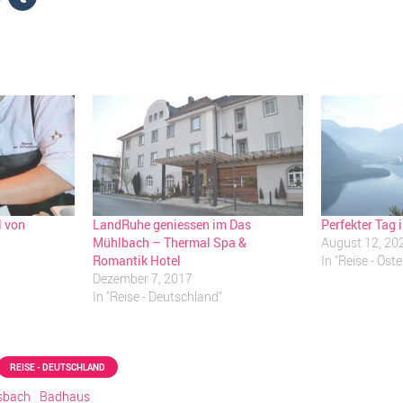
l von
LandRuhe geniessen im Das
Perfekter Tag i
Mühlbach – Thermal Spa &
August 12, 20
Romantik Hotel
In "Reise - Öste
Dezember 7, 2017
In "Reise - Deutschland"
REISE - DEUTSCHLAND
sbach
Badhaus