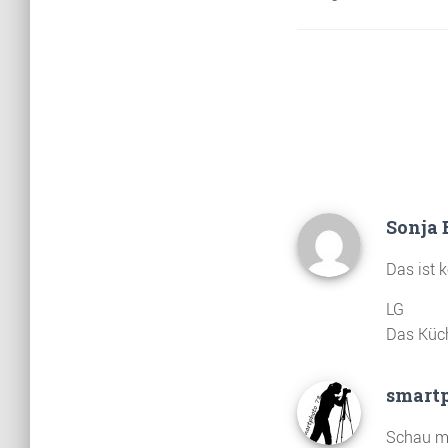
Sonja
Das ist 
LG
Das Küc
smart
Schau ma