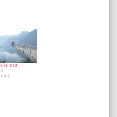
n Hallstatt
20
rreich"