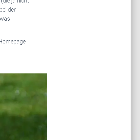
die ja nicht
bei der
twas
ie Homepage