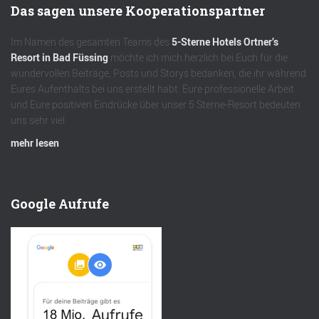
Das sagen unsere Kooperationspartner
Im Namen des gesamten Teams des
5-Sterne Hotels Ortner’s
Resort in Bad Füssing
möchte ich mich herzlich bei Euch für die
wundervollen Beiträge, Posts und Storys bedanken, die ihr während
Eures Aufenthalts bei uns erstellt habt. Eure professionelle Arbeit
und Eure positiven Eindrücke über unser 5 Sterne-Resort bedeuten
uns sehr viel.
mehr lesen
Google Aufrufe