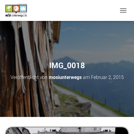
N
A
V
I
G
A
T
I
O
IMG_0018
N
U
Veröffentlicht von
mosiunterwegs
am
Februar 2, 2015
M
S
C
H
A
L
T
E
N