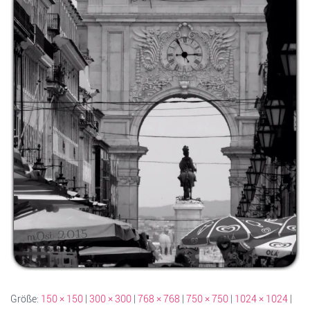
Größe:
150 × 150
|
300 × 300
|
768 × 768
|
750 × 750
|
1024 × 1024
|