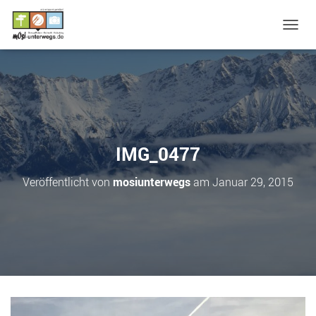
N
A
V
I
G
A
T
I
O
IMG_0477
N
U
Veröffentlicht von
mosiunterwegs
am
Januar 29, 2015
M
S
C
H
A
L
T
E
N