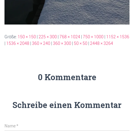
Größe:
150 × 150
|
225 × 300
|
768 × 1024
|
750 × 1000
|
1152 × 1536
|
1536 × 2048
|
360 × 240
|
360 × 300
|
50 × 50
|
2448 × 3264
0 Kommentare
Schreibe einen Kommentar
Name
*