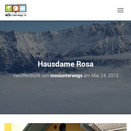
N
A
V
I
G
A
T
I
O
Hausdame Rosa
N
U
Veröffentlicht von
mosiunterwegs
am
Mai 24, 2013
M
S
C
H
A
L
T
E
N