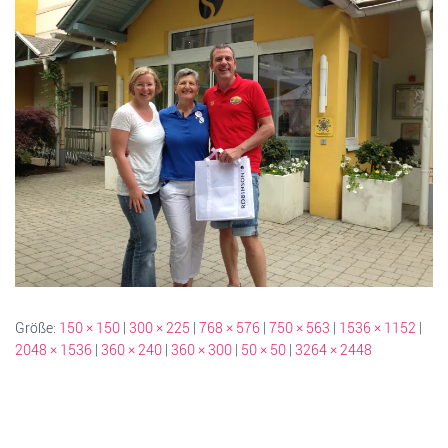
Größe:
150 × 150
|
300 × 225
|
768 × 576
|
750 × 563
|
1536 × 1152
|
2048 × 1536
|
360 × 240
|
360 × 300
|
50 × 50
|
3264 × 2448